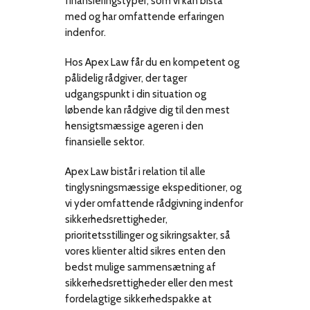
finansieringstyper, som vi kan bistå
med og har omfattende erfaringen
indenfor.
Hos Apex Law får du en kompetent og
pålidelig rådgiver, der tager
udgangspunkt i din situation og
løbende kan rådgive dig til den mest
hensigtsmæssige ageren i den
finansielle sektor.
Apex Law bistår i relation til alle
tinglysningsmæssige ekspeditioner, og
vi yder omfattende rådgivning indenfor
sikkerhedsrettigheder,
prioritetsstillinger og sikringsakter, så
vores klienter altid sikres enten den
bedst mulige sammensætning af
sikkerhedsrettigheder eller den mest
fordelagtige sikkerhedspakke at